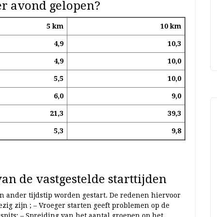
r avond gelopen?
5 k
m
10 km
4,9
10,3
4,9
10,0
5,5
10,0
6,0
9,0
21,3
39,3
5,3
9,8
n de vastgestelde starttijden
 ander tijdstip worden gestart. De redenen hiervoor
ezig zijn ; – Vroeger starten geeft problemen op de
spits; – Spreiding van het aantal groepen op het