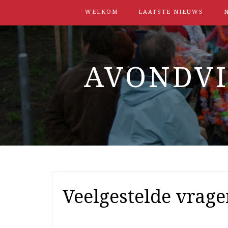
WELKOM
LAATSTE NIEUWS
N
AVONDV
Veelgestelde vrage