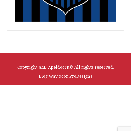
Copyright A4D Apeldoorn© All rights reserved.
Blog Way door
ProDesigns